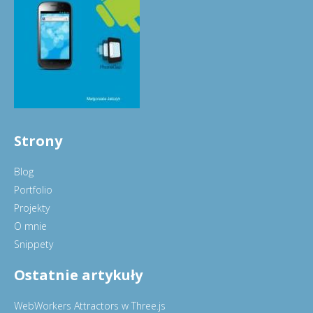
Strony
Blog
Portfolio
Projekty
O mnie
Snippety
Ostatnie artykuły
WebWorkers Attractors w Three.js