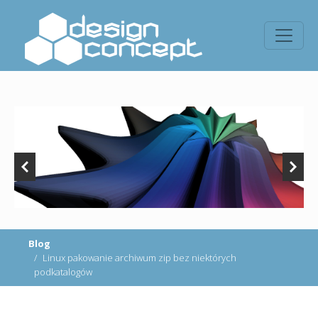
Blog
Linux pakowanie archiwum zip bez niektórych
podkatalogów