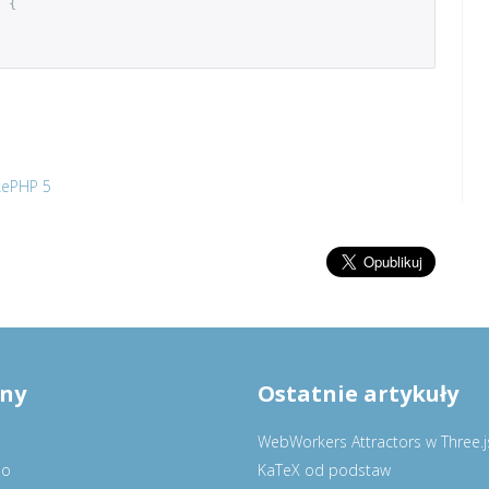
)
{
kePHP 5
ony
Ostatnie artykuły
WebWorkers Attractors w Three.j
io
KaTeX od podstaw