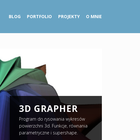
BLOG
PORTFOLIO
PROJEKTY
O MNIE
3D GRAPHER
Program do rysowania wykresów
powierzchni 3d. Funkcje, równania
parametryczne i supershape.