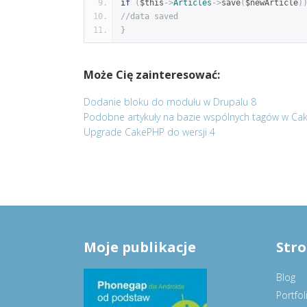
if
(
$this
->
Articles
->
save
(
$newArticle
)
//data saved
}
Może Cię zainteresować:
Dodanie bloku do modułu w Drupalu 8
Podobne artykuły na bazie wspólnych tagów w Ca
Upgrade CakePHP do wersji 4
Moje publikacje
Str
Blog
Portfol