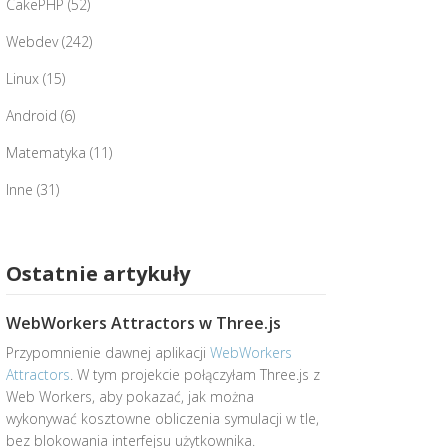
CakePHP
(52)
Webdev
(242)
Linux
(15)
Android
(6)
Matematyka
(11)
Inne
(31)
Ostatnie artykuły
WebWorkers Attractors w Three.js
Przypomnienie dawnej aplikacji
WebWorkers
Attractors
. W tym projekcie połączyłam Three.js z
Web Workers, aby pokazać, jak można
wykonywać kosztowne obliczenia symulacji w tle,
bez blokowania interfejsu użytkownika.