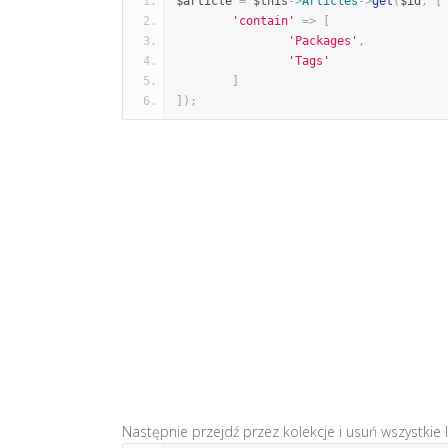
$article 
=
 $this
->
Articles
->
get
(
$id
,
[
'contain'
=>
[
'Packages'
,
'Tags'
]
]);
Następnie przejdź przez kolekcje i usuń wszystkie