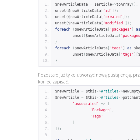
$newArticleData 
=
 $article
->
toArray
();
unset
(
$newArticleData
[
'id'
]);
unset
(
$newArticleData
[
'created'
]);
unset
(
$newArticleData
[
'modified'
]);
foreach
(
$newArticleData
[
'packages'
]
a
	unset
(
$newArticleData
[
'package
}
foreach
(
$newArticleData
[
'tags'
]
as
 $k
	unset
(
$newArticleData
[
'tags'
][
}
Pozostało już tylko utworzyć nową pustą encję, pr
koniec zapisać.
$newArticle 
=
 $this
->
Articles
->
newEmpt
$newArticle 
=
 $this
->
Articles
->
patchEn
'associated'
=>
[
'Packages'
,
'Tags'
]
]);