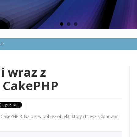
PHP
i wraz z
w CakePHP
 CakePHP 3. Najpierw pobież obiekt, który chcesz sklonować