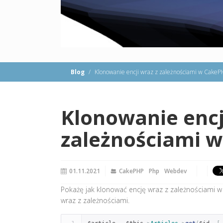
Blog
Klonowanie encji wraz z zależnościami w Cake
Klonowanie encj
zależnościami 
01.11.2021
CakePHP
Php
Webdev
Pokażę jak klonować encję wraz z zależnościami w
wraz z zależnościami.