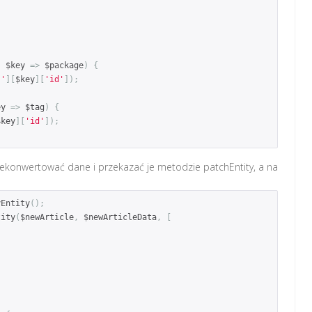
s
 $key 
=>
 $package
)
{
s'
][
$key
][
'id'
]);
ey 
=>
 $tag
)
{
$key
][
'id'
]);
zekonwertować dane i przekazać je metodzie patchEntity, a na
yEntity
();
tity
(
$newArticle
,
 $newArticleData
,
[