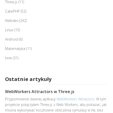
Three.js
(11)
CakePHP
(52)
Webdev
(242)
Linux
(15)
Android
(6)
Matematyka
(11)
Inne
(31)
Ostatnie artykuły
WebWorkers Attractors w Three.js
Przypomnienie dawnej aplikacji
WebWorkers Attractors
. W tym
projekcie połączyłam Three.js z Web Workers, aby pokazać, jak
można wykonywać kosztowne obliczenia symulacji w tle, bez