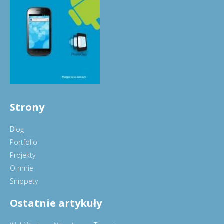
Strony
Blog
Portfolio
Projekty
O mnie
Snippety
Ostatnie artykuły