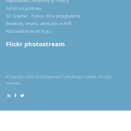
WebWorkers Attractors w Three.js
KaTeX od podstaw
3D Grapher - funkcje 3d w przeglądarce
Readonly, enums, attributes w PHP
Wprowadzenie do lil-gui
Flickr photostream
© Copyright 2009-2026 Małgorzata Turek Design Concept. All rights
reserved.