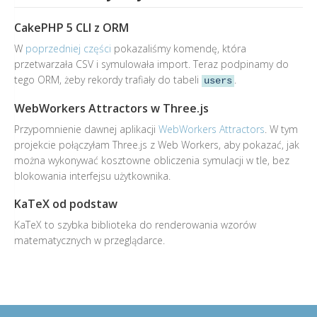
CakePHP 5 CLI z ORM
W
poprzedniej części
pokazaliśmy komendę, która
przetwarzała CSV i symulowała import. Teraz podpinamy do
tego ORM, żeby rekordy trafiały do tabeli
.
users
WebWorkers Attractors w Three.js
Przypomnienie dawnej aplikacji
WebWorkers Attractors
. W tym
projekcie połączyłam Three.js z Web Workers, aby pokazać, jak
można wykonywać kosztowne obliczenia symulacji w tle, bez
blokowania interfejsu użytkownika.
KaTeX od podstaw
KaTeX to szybka biblioteka do renderowania wzorów
matematycznych w przeglądarce.