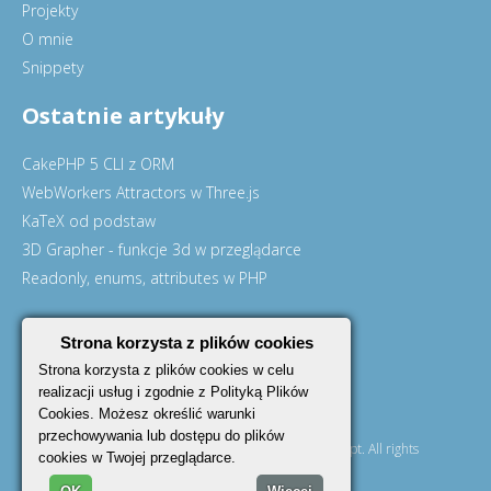
Projekty
O mnie
Snippety
Ostatnie artykuły
CakePHP 5 CLI z ORM
WebWorkers Attractors w Three.js
KaTeX od podstaw
3D Grapher - funkcje 3d w przeglądarce
Readonly, enums, attributes w PHP
Flickr photostream
Strona korzysta z plików cookies
Strona korzysta z plików cookies w celu
realizacji usług i zgodnie z Polityką Plików
Cookies. Możesz określić warunki
przechowywania lub dostępu do plików
© Copyright 2009-2026 Małgorzata Turek Design Concept. All rights
cookies w Twojej przeglądarce.
reserved.