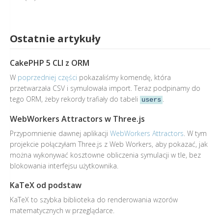
Ostatnie artykuły
CakePHP 5 CLI z ORM
W
poprzedniej części
pokazaliśmy komendę, która
przetwarzała CSV i symulowała import. Teraz podpinamy do
tego ORM, żeby rekordy trafiały do tabeli
.
users
WebWorkers Attractors w Three.js
Przypomnienie dawnej aplikacji
WebWorkers Attractors
. W tym
projekcie połączyłam Three.js z Web Workers, aby pokazać, jak
można wykonywać kosztowne obliczenia symulacji w tle, bez
blokowania interfejsu użytkownika.
KaTeX od podstaw
KaTeX to szybka biblioteka do renderowania wzorów
matematycznych w przeglądarce.