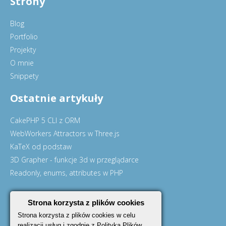
Strony
Blog
Portfolio
Projekty
O mnie
Snippety
Ostatnie artykuły
CakePHP 5 CLI z ORM
WebWorkers Attractors w Three.js
KaTeX od podstaw
3D Grapher - funkcje 3d w przeglądarce
Readonly, enums, attributes w PHP
Flickr photostream
Strona korzysta z plików cookies
Strona korzysta z plików cookies w celu
realizacji usług i zgodnie z Polityką Plików